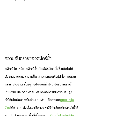
ความอันตรายของตะไคร่น้ำ
ตะไคร่เขียวหรือ ตะไคร่น้ำ คือพืชชนิดหนึ่งซึ่งเติบโตได้
ด้วยแสงแดดและความชื้น สามารถพบเห็นได้ทั้งภายนอก
และภายในบ้าน ขึ้นอยู่กับปัจจัยที่ทำให้ตะไคร่น้ำเหล่านี้
เติบโตขึ้น และด้วยผิวสัมผัสของตะไคร่ที่มีความลื่นสูง 
ทำให้เมื่อมีสมาชิกในบ้านเดินผ่าน ก็อาจเกิด
อุบัติเหตุใน
บ้าน
ได้ง่าย ๆ ดังนั้นเราจึงควรหาวิธีกำจัดตะไคร่เหล่านี้ให้
หมดไป โดยเฉพาะ พื้นที่เสี่ยงอย่าง 
ห้องน้ำสำหรับผู้สูง