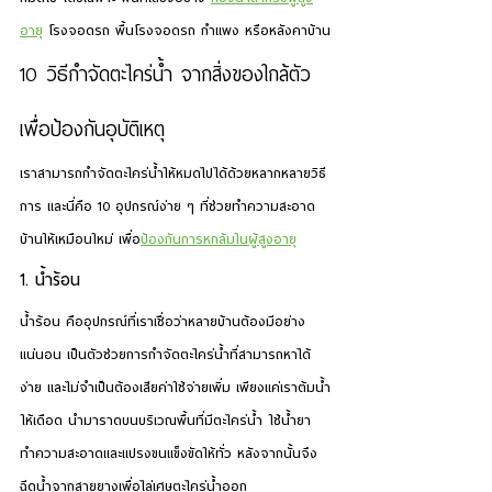
อายุ
 โรงจอดรถ พื้นโรงจอดรถ กำแพง หรือหลังคาบ้าน
10 
วิธีกำจัดตะไคร่น้ำ
 จากสิ่งของใกล้ตัว 
เพื่อป้องกันอุบัติเหตุ
เราสามารถกำจัดตะไคร่น้ำให้หมดไปได้ด้วยหลากหลายวิธี
การ และนี่คือ 10 อุปกรณ์ง่าย ๆ ที่ช่วยทำความสะอาด
บ้านให้เหมือนใหม่ เพื่อ
ป้องกันการหกล้มในผู้สูงอายุ
1. น้ำร้อน
น้ำร้อน คืออุปกรณ์ที่เราเชื่อว่าหลายบ้านต้องมีอย่าง
แน่นอน เป็นตัวช่วยการกำจัดตะไคร่น้ำที่สามารถหาได้
ง่าย และไม่จำเป็นต้องเสียค่าใช้จ่ายเพิ่ม เพียงแค่เราต้มน้ำ
ให้เดือด นำมาราดบนบริเวณพื้นที่มีตะไคร่น้ำ ใช้น้ำยา
ทำความสะอาดและแปรงขนแข็งขัดให้ทั่ว หลังจากนั้นจึง
ฉีดน้ำจากสายยางเพื่อไล่เศษตะไคร่น้ำออก