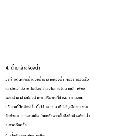
4. น้ำยาล้างห้องน้ำ
วิธีกำจัดตะไคร่น้ำ
ด้วยน้ำยาล้างห้องน้ำ คือวิธีที่รวดเร็ว
และสะดวกสบาย ไม่ต้องใช้แรงในการขัดมากนัก เพียง
ผสมน้ำยาล้างห้องน้ำตามปริมาณที่กำหนด เทลงบน
บริเวณที่มีตะไคร่น้ำ ทิ้งไว้ 10-15 นาที ใส่ถุงมือยางขณะ
ขัดด้วยขนแปรงขนแข็ง โดยหลังจากนั้นจึงฉีดล้างด้วยน้ำ
สะอาดอีกครั้ง