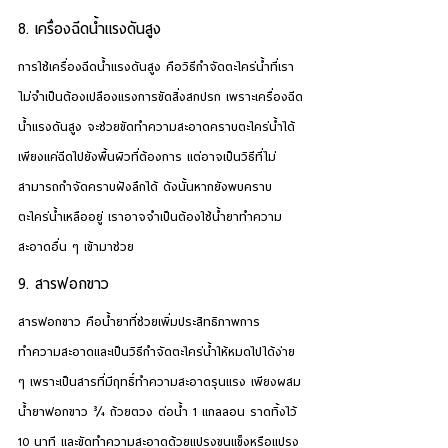
8. เครื่องฉีดน้ำแรงดันสูง
การใช้เครื่องฉีดน้ำแรงดันสูง คือ
วิธีกำจัดตะไคร่น้ำ
ที่เรา
ไม่จำเป็นต้องเปลืองแรงการขัดสิ่งสกปรก เพราะเครื่องฉีด
น้ำแรงดันสูง จะช่วยขัดทำความสะอาดคราบตะไคร่น้ำได้ 
เพียงแค่ฉีดไปยังพื้นผิวที่ต้องการ แต่อาจเป็นวิธีที่ไม่
สามารถกำจัดคราบฝังลึกได้ ดังนั้นหากยังพบคราบ
ตะไคร่น้ำเหลืออยู่ เราอาจจำเป็นต้องใช้น้ำยาทำความ
สะอาดอื่น ๆ เข้ามาช่วย
9. สารฟอกขาว
สารฟอกขาว คือน้ำยาที่ช่วยเพิ่มประสิทธิภาพการ
ทำความสะอาดและเป็น
วิธีกำจัดตะไคร่น้ำ
ให้หมดไปได้ง่าย 
ๆ เพราะเป็นสารที่มีฤทธิ์ทำความสะอาดรุนแรง เพียงผสม
น้ำยาฟอกขาว ¾ ถ้วยตวง ต่อน้ำ 1 แกลลอน ราดทิ้งไว้ 
10 นาที และขัดทำความสะอาดด้วยแปรงขนแข็งหรือแปรง