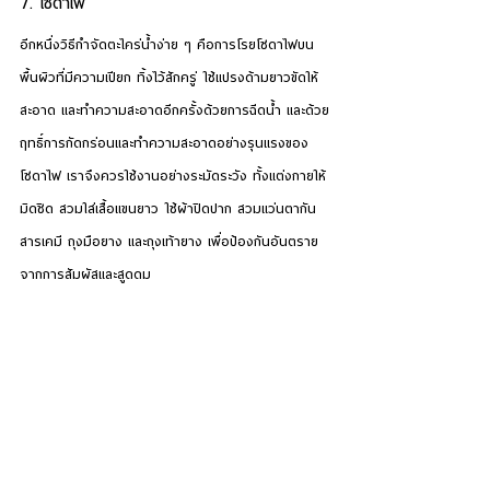
7. โซดาไฟ
อีกหนึ่ง
วิธีกำจัดตะไคร่น้ำ
ง่าย ๆ คือการโรยโซดาไฟบน
พื้นผิวที่มีความเปียก ทิ้งไว้สักครู่ ใช้แปรงด้ามยาวขัดให้
สะอาด และทำความสะอาดอีกครั้งด้วยการฉีดน้ำ และด้วย
ฤทธิ์การกัดกร่อนและทำความสะอาดอย่างรุนแรงของ
โซดาไฟ เราจึงควรใช้งานอย่างระมัดระวัง ทั้งแต่งกายให้
มิดชิด สวมใส่เสื้อแขนยาว ใช้ผ้าปิดปาก สวมแว่นตากัน
สารเคมี ถุงมือยาง และถุงเท้ายาง เพื่อป้องกันอันตราย
จากการสัมผัสและสูดดม