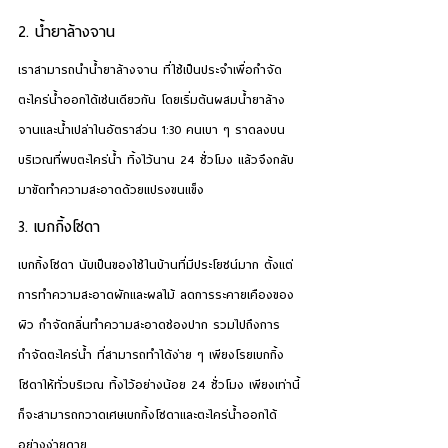
2. น้ำยาล้างจาน
เราสามารถนำน้ำยาล้างจาน ที่ใช้เป็นประจำเพื่อกำจัด
ตะไคร่น้ำออกได้เช่นเดียวกัน โดยเริ่มต้นผสมน้ำยาล้าง
จานและน้ำเปล่าในอัตราส่วน 1:30 คนเบา ๆ ราดลงบน
บริเวณที่พบตะไคร่น้ำ ทิ้งไว้นาน 24 ชั่วโมง แล้วจึงกลับ
มาขัดทำความสะอาดด้วยแปรงขนแข็ง
3. เบกกิ้งโซดา
เบกกิ้งโซดา นับเป็นของใช้ในบ้านที่มีประโยชน์มาก ตั้งแต่
การทำความสะอาดผักและผลไม้ ลดการระคายเคืองของ
ผิว กำจัดกลิ่นทำความสะอาดช่องปาก รวมไปถึงการ
กำจัดตะไคร่น้ำ ที่สามารถทำได้ง่าย ๆ เพียงโรยเบกกิ้ง
โซดาให้ทั่วบริเวณ ทิ้งไว้อย่างน้อย 24 ชั่วโมง เพียงเท่านี้
ก็จะสามารถกวาดเศษเบกกิ้งโซดาและตะไคร่น้ำออกได้
อย่างง่ายดาย