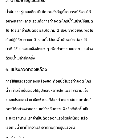
5. น้ำส้มสายชูและเกลือ
น้ำส้มสายชูและเกลือ เป็นไอเทมสำคัญที่สามารถใช้งานได้
อย่างหลากหลาย รวมถึงการกำจัดตะไคร่น้ำในบ้านให้หมด
ไป โดยเราจำเป็นต้องผสมไอเทม 2 สิ่งนี้เข้าด้วยกันเพื่อให้
เกิดปฏิกิริยาทางเคมี ราดทิ้งไว้บนพื้นผิวอย่างน้อย 15 
นาที ใช้แปรงขนแข็งขัดเบา ๆ เพื่อทำความสะอาด และล้าง
ด้วยน้ำเปล่าอีกครั้ง
6. แปรงลวดทองเหลือง
การใช้แปรงลวดทองเหลืองขัด คือหนึ่งใน
วิธีกำจัดตะไคร่
น้ำ
 ที่ไม่จำเป็นต้องใช้อุปกรณ์หลายสิ่ง เพราะความแข็ง
ของแปรงและน้ำยาซักผ้าขาวที่ช่วยทำความสะอาดตะไคร่
ออกได้อย่างง่ายดาย แต่สำหรับคราบฝังลึกที่เกิดขึ้นเป็น
ระยะเวลานาน เราจำเป็นต้องออกแรงขัดเล็กน้อย หรือ
เลือกใช้น้ำยาทำความสะอาดที่มีฤทธิ์รุนแรงขึ้น