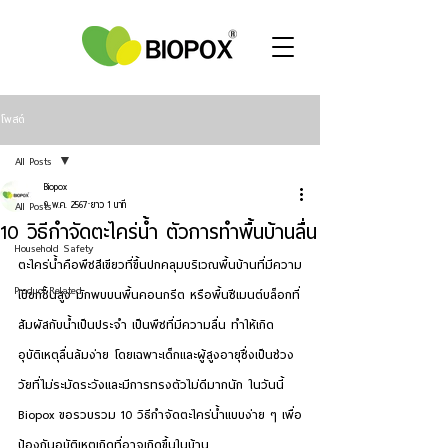
โพสต์
All Posts
Biopox
All Posts
9 พ.ค. 2567
ยาว 1 นาที
10 วิธีกำจัดตะไคร่น้ำ ตัวการทำพื้นบ้านลื่น
Household Safety
ตะไคร่น้ำคือพืชสีเขียวที่ขึ้นปกคลุมบริเวณพื้นบ้านที่มีความ
Product Related
เปียกชื้นสูง มักพบบนพื้นคอนกรีต หรือพื้นซีเมนต์บล็อกที่
สัมผัสกับน้ำเป็นประจำ เป็นพืชที่มีความลื่น ทำให้เกิด
อุบัติเหตุลื่นล้มง่าย โดยเฉพาะเด็กและผู้สูงอายุซึ่งเป็นช่วง
วัยที่ไม่ระมัดระวังและมีการทรงตัวไม่ดีมากนัก ในวันนี้ 
Biopox ขอรวบรวม 10 
วิธีกำจัดตะไคร่น้ำ
แบบง่าย ๆ เพื่อ
ป้องกันอุบัติเหตุเกิดที่อาจเกิดขึ้นในบ้าน