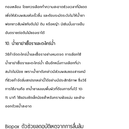
ทองเหลือง โดยควรเลือกทำความสะอาดช่วงเวลาที่มีแดด
เพื่อให้ส่วนผสมแห้งเร็วขึ้น และต้องระมัดระวังไม่ให้น้ำยา
ฟอกขาวสัมผัสกับต้นไม้ ดิน หรือหญ้า มิเช่นนั้นอาจเป็น
อันตรายต่อต้นไม้ของเราได้
10. น้ำยาฆ่าเชื้อราและตะไคร่น้ำ
วิธีกำจัดตะไคร่น้ำ
และเชื้อราอย่างหมดจด การเลือกใช้
น้ำยาฆ่าเชื้อราและตะไคร่น้ำ เป็นอีกหนึ่งทางเลือกที่น่า
สนใจไม่น้อย เพราะน้ำยาดังกล่าวมีส่วนผสมของสารเคมี
ที่ช่วยกำจัดสิ่งสกปรกเหล่านี้ได้อย่างมีประสิทธิภาพ ซึ่งวิธี
การใช้งานคือ เทน้ำยาลงบนพื้นผิวที่ต้องการทิ้งไว้ 10-
15 นาที ใช้แปรงขัดเล็กน้อยสำหรับคราบฝังแน่น และล้าง
ออกด้วยน้ำสะอาด
Biopox ตัวช่วยลดอุบัติเหตุจากการลื่นล้ม