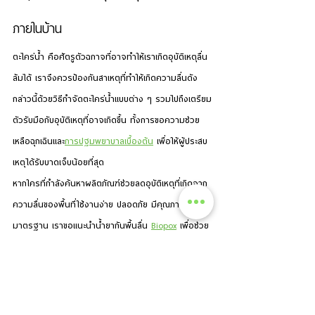
ภายในบ้าน
ตะไคร่น้ำ คือศัตรูตัวฉกาจที่อาจทำให้เราเกิดอุบัติเหตุลื่น
ล้มได้ เราจึงควรป้องกันสาเหตุที่ทำให้เกิดความลื่นดัง
กล่าวนี้ด้วย
วิธีกำจัดตะไคร่น้ำ
แบบต่าง ๆ รวมไปถึงเตรียม
ตัวรับมือกับอุบัติเหตุที่อาจเกิดขึ้น ทั้งการขอความช่วย
เหลือฉุกเฉินและ
การปฐมพยาบาลเบื้องต้น
 เพื่อให้ผู้ประสบ
เหตุได้รับบาดเจ็บน้อยที่สุด
หากใครที่กำลังค้นหาผลิตภัณฑ์ช่วยลดอุบัติเหตุที่เกิดจาก
ความลื่นของพื้นที่ใช้งานง่าย ปลอดภัย มีคุณภาพ และได้
มาตรฐาน เราขอแนะนำน้ำยากันพื้นลื่น 
Biopox
 เพื่อช่วย
ให้สมาชิกในบ้านทรงตัวได้ดีขึ้น เพราะเราใช้เทคโนโลยี เม็ด
ทรายใส ที่จะช่วยเพิ่มค่ากันลื่นให้กับบ้านของคุณ โดยที่พื้น
ไม่เปลี่ยนสี ในงบประมาณที่ประหยัดกว่าการเปลี่ยนพื้นบ้าน
หากสนใจผลิตภัณฑ์น้ำยากันลื่น Biopox สามารถอ่าน