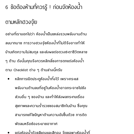
6 ข้อต้องห้ามที่ควรรู้ ! ก่อนจัดห้องน้ำ 
ตามหลักฮวงจุ้ย
อย่างที่เราบอกไปว่า ห้องน้ำเป็นแหล่งรวมพลังงานด้าน
ลบมากมาย การวางฮวงจุ้ยห้องน้ำที่ไม่ดีจึงอาจทำให้
บ้านเกิดความไม่สมดุล และส่งผลต่อดวงชะตาชีวิตหลาย 
ๆ ด้าน ดังนั้นคุณจึงควรหลีกเลี่ยงการตกแต่งห้องน้ำ
ตาม Checklist ต่าง ๆ ด้านล่างนี้ครับ
หลีกการเปิดประตูห้องน้ำทิ้งไว้ เพราะกระแส
พลังงานด้านลบที่อยู่ในห้องน้ำอาจกระจายไปยัง
ส่วนอื่น ๆ ของบ้าน และทำให้ส่งผลกระทบเรื่อง
สุขภาพและความร่ำรวยของสมาชิกในบ้าน ซึ่งคุณ
สามารถแก้ไขปัญหาด้านความอับชื้นด้วย การติด
พัดลมหรือช่องระบายอากาศ
แต่งห้องน้ำด้วยสีแดงและสีทอง โดยเฉพาะห้องน้ำที่