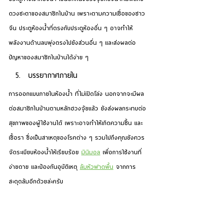
ดวงชะตาของสมาชิกในบ้าน เพราะตามความเชื่อของชาว
จีน ประตูห้องน้ำที่ตรงกับประตูห้องอื่น ๆ อาจทำให้
พลังงานด้านลบพุ่งตรงไปยังส่วนอื่น ๆ และส่งผลต่อ
ปัญหาของสมาชิกในบ้านได้ง่าย ๆ
บรรยากาศภายใน
การออกแบบภายในห้องน้ำ ที่ไม่เปิดโล่ง นอกจากจะมีผล
ต่อสมาชิกในบ้านตามหลักฮวงจุ้ยแล้ว ยังส่งผลกระทบต่อ
สุขภาพของผู้ใช้งานได้ เพราะอาจทำให้เกิดความชื้น และ
เชื้อรา ซึ่งเป็นสาเหตุของโรคต่าง ๆ รวมไปถึงคุณยังควร
จัดระเบียบห้องน้ำให้เรียบร้อย 
มินิมอล
 เพื่อการใช้งานที่
ง่ายดาย และป้องกันอุบัติเหตุ 
ล้มหัวฟาดพื้น
 จากการ
สะดุดล้มอีกด้วยล่ะครับ