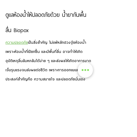
ดูแลห้องน้ำให้ปลอดภัยด้วย น้ำยากันพื้น
ลื่น Biopox
ความปลอดภัย
เป็นสิ่งสำคัญ ไม่แพ้หลักฮวงจุ้ยห้องน้ำ 
เพราะห้องน้ำที่เปียกชื้น และมีพื้นที่ลื่น อาจทำให้เกิด
อุบัติเหตุลื่นล้มหกล้มได้ง่าย ๆ และส่งผลให้เกิดอาการบาด
เจ็บรุนแรงจนส่งผลต่อชีวิต เพราะการออกแบบห้องมีจุด
ประสงค์สำคัญคือ ความสบายใจ และปลอดภัยนั่นเอง
ดังนั้นเราจึงควรป้องกัน 
การลื่นล้มในห้องน้ำ
 ด้วยวิธี
การต่าง ๆ ทั้งการปรับเปลี่ยนพื้นให้มีค่ากันลื่นที่เหมาะสม 
การตกแต่งห้องน้ำให้โปร่งโล่ง และการเลือกใช้น้ำยากันพื้น
ลื่น Biopox เพื่อช่วยเพิ่มค่ากันลื่น และไม่ทำให้พื้นบ้านของ
คุณเปลี่ยนสี