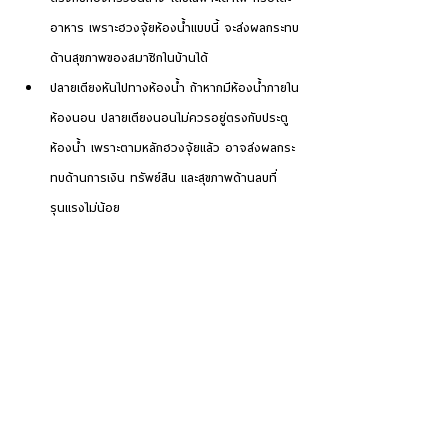
อาหาร เพราะฮวงจุ้ยห้องน้ำแบบนี้ จะส่งผลกระทบ
ด้านสุขภาพของสมาชิกในบ้านได้
ปลายเตียงหันไปทางห้องน้ำ ถ้าหากมีห้องน้ำภายใน
ห้องนอน ปลายเตียงนอนไม่ควรอยู่ตรงกับประตู
ห้องน้ำ เพราะตามหลักฮวงจุ้ยแล้ว อาจส่งผลกระ
ทบด้านการเงิน ทรัพย์สิน และสุขภาพด้านลบที่
รุนแรงไม่น้อย