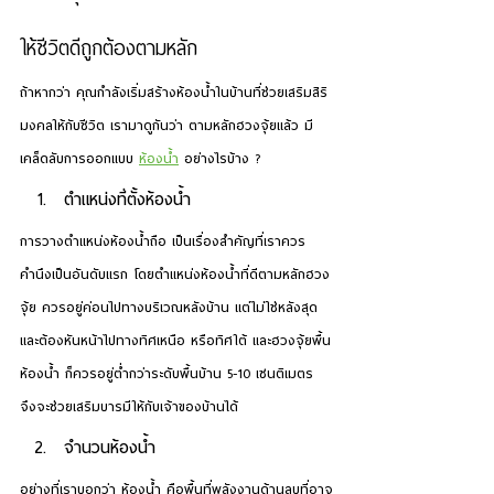
ให้ชีวิตดีถูกต้องตามหลัก
ถ้าหากว่า คุณกำลังเริ่มสร้างห้องน้ำในบ้านที่ช่วยเสริมสิริ
มงคลให้กับชีวิต เรามาดูกันว่า ตามหลักฮวงจุ้ยแล้ว มี
เคล็ดลับการออกแบบ 
ห้องน้ำ
 อย่างไรบ้าง ?
ตำแหน่งที่ตั้งห้องน้ำ
การวางตำแหน่งห้องน้ำถือ เป็นเรื่องสำคัญที่เราควร
คำนึงเป็นอันดับแรก โดยตำแหน่งห้องน้ำที่ดีตามหลักฮวง
จุ้ย ควรอยู่ค่อนไปทางบริเวณหลังบ้าน แต่ไม่ใช่หลังสุด 
และต้องหันหน้าไปทางทิศเหนือ หรือทิศใต้ และฮวงจุ้ยพื้น
ห้องน้ำ ก็ควรอยู่ต่ำกว่าระดับพื้นบ้าน 5-10 เซนติเมตร 
จึงจะช่วยเสริมบารมีให้กับเจ้าของบ้านได้
จำนวนห้องน้ำ
อย่างที่เราบอกว่า ห้องน้ำ คือพื้นที่พลังงานด้านลบที่อาจ