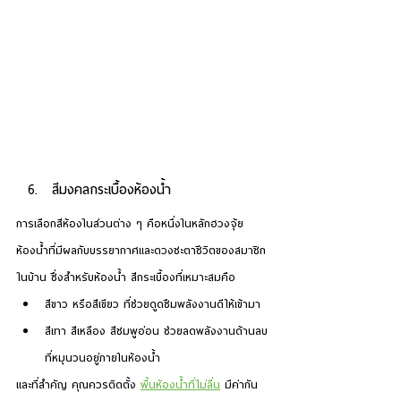
สีมงคลกระเบื้องห้องน้ำ
การเลือกสีห้องในส่วนต่าง ๆ คือหนึ่งในหลักฮวงจุ้ย
ห้องน้ำที่มีผลกับบรรยากาศและดวงชะตาชีวิตของสมาชิก
ในบ้าน ซึ่งสำหรับห้องน้ำ สีกระเบื้องที่เหมาะสมคือ
สีขาว หรือสีเขียว ที่ช่วยดูดซึมพลังงานดีให้เข้ามา
สีเทา สีเหลือง สีชมพูอ่อน ช่วยลดพลังงานด้านลบ
ที่หมุนวนอยู่ภายในห้องน้ำ
และที่สำคัญ คุณควรติดตั้ง 
พื้นห้องน้ำที่ไม่ลื่น
 มีค่ากัน