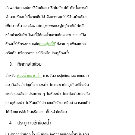
ส่งผลต่อดวงชะตาชีวิตกับสมาชิกในบ้านได้ ดังนั้นการมี
จำนวนห้องน้ำที่มากเกินไป จึงอาจจะทำให้บ้านมีพลังลบ
เพิ่มมากขึ้น และส่งผลต่อสุขภาพของผู้อยู่อาศัยได้ครับ
หรือสำหรับบ้านไหนที่มีห้องน้ำหลายห้อง สามารถแก้ไข
ห้องน้ำให้ตรงตามหลัก
ฮวงจุ้ยที่ดี
ได้ง่าย ๆ เพียงแขวน
คริสตัล หรือกระจกเงาไว้เหนือประตูห้องน้ำ
ทิศทางโถส้วม
สำหรับ 
ห้องน้ำขนาดเล็ก
 การจัดวางสุขภัณฑ์อย่างเหมาะ
สม คือสิ่งสำคัญที่เราควรทำ โดยเฉพาะโถสุขภัณฑ์ซึ่งเป็น
แหล่งรวมสิ่งสกปรกต่าง ๆ ในห้องน้ำ โดยต้องไม่ตรงกับ
ประตูห้องน้ำ ไม่หันหน้าไปทางหน้าบ้าน หรือสามารถแก้ไข
ได้ด้วยการใช้ม่านหรือฉาก กั้นหน้าโถส้วม
ประตูทางเข้าห้องน้ำ
ประตูทางเข้าห้องน้ำ เป็นอีกหนึ่งฮวงจุ้ยห้องน้ำที่มีผลกับ