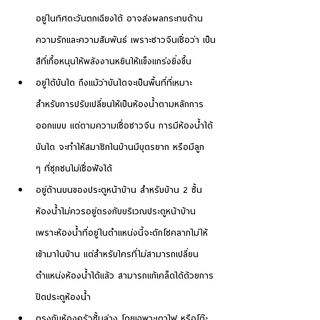
อยู่ในทิศตะวันตกเฉียงใต้ อาจส่งผลกระทบด้าน
ความรักและความสัมพันธ์ เพราะชาวจีนเชื่อว่า เป็น
สีที่เกื้อหนุนให้พลังงานหยินให้แข็งแกร่งยิ่งขึ้น
อยู่ใต้บันได ถึงแม้ว่าบันไดจะเป็นพื้นที่ที่เหมาะ
สำหรับการปรับเปลี่ยนให้เป็นห้องน้ำตามหลักการ
ออกแบบ แต่ตามความเชื่อชาวจีน การมีห้องน้ำใต้
บันได จะทำให้สมาชิกในบ้านมีบุตรยาก หรือมีลูก 
ๆ ที่ซุกซนไม่เชื่อฟังได้
อยู่ด้านบนของประตูหน้าบ้าน สำหรับบ้าน 2 ชั้น 
ห้องน้ำไม่ควรอยู่ตรงกับบริเวณประตูหน้าบ้าน 
เพราะห้องน้ำที่อยู่ในตำแหน่งนี้จะดักโชคลาภไม่ให้
เข้ามาในบ้าน แต่สำหรับใครที่ไม่สามารถเปลี่ยน
ตำแหน่งห้องน้ำได้แล้ว สามารถแก้เคล็ดได้ด้วยการ
ปิดประตูห้องน้ำ
ตรงกับห้องครัวชั้นล่าง โดยเฉพาะเตาไฟ หรือโต๊ะ