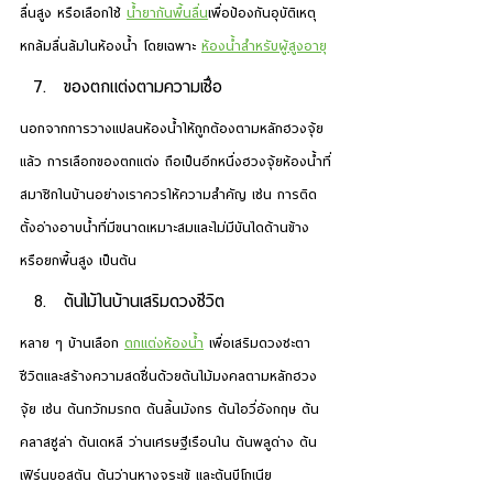
ลื่นสูง หรือเลือกใช้ 
น้ำยากันพื้นลื่น
เพื่อป้องกันอุบัติเหตุ
หกล้มลื่นล้มในห้องน้ำ โดยเฉพาะ 
ห้องน้ำสำหรับผู้สูงอายุ
ของตกแต่งตามความเชื่อ
นอกจากการวางแปลนห้องน้ำให้ถูกต้องตามหลักฮวงจุ้ย
แล้ว การเลือกของตกแต่ง ถือเป็นอีกหนึ่งฮวงจุ้ยห้องน้ำที่
สมาชิกในบ้านอย่างเราควรให้ความสำคัญ เช่น การติด
ตั้งอ่างอาบน้ำที่มีขนาดเหมาะสมและไม่มีบันไดด้านข้าง
หรือยกพื้นสูง เป็นต้น
ต้นไม้ในบ้านเสริมดวงชีวิต
หลาย ๆ บ้านเลือก 
ตกแต่งห้องน้ำ
 เพื่อเสริมดวงชะตา
ชีวิตและสร้างความสดชื่นด้วยต้นไม้มงคลตามหลักฮวง
จุ้ย เช่น ต้นกวักมรกต ต้นลิ้นมังกร ต้นไอวี่อังกฤษ ต้น
คลาสซูล่า ต้นเดหลี ว่านเศรษฐีเรือนใน ต้นพลูด่าง ต้น
เฟิร์นบอสตัน ต้นว่านหางจระเข้ และต้นบีโกเนีย