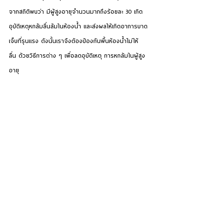
จากสถิติพบว่า มีผู้สูงอายุจำนวนมากถึงร้อยละ 30 เกิด
อุบัติเหตุหกล้มลื่นล้มในห้องน้ำ และส่งผลให้เกิดอาการบาด
เจ็บที่รุนแรง ดังนั้นเราจึงต้องป้องกันพื้นห้องน้ำไม่ให้
ลื่น ด้วยวิธีการต่าง ๆ เพื่อลดอุบัติเหตุ การหกล้มในผู้สูง
อายุ