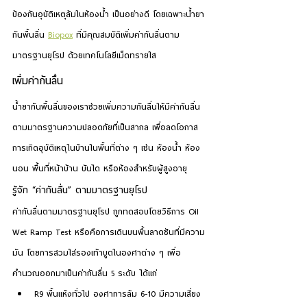
ป้องกันอุบัติเหตุล้มในห้องน้ำ เป็นอย่างดี โดยเฉพาะน้ำยา
กันพื้นลื่น
Biopox
 ที่มีคุณสมบัติเพิ่มค่ากันลื่นตาม
มาตรฐานยุโรป ด้วยเทคโนโลยีเม็ดทรายใส
เพิ่มค่ากันลื่น
น้ำยากันพื้นลื่นของเราช่วยเพิ่มความกันลื่นให้มีค่ากันลื่น
ตามมาตรฐานความปลอดภัยที่เป็นสากล เพื่อลดโอกาส
การเกิดอุบัติเหตุในบ้านในพื้นที่ต่าง ๆ เช่น ห้องน้ำ ห้อง
นอน พื้นที่หน้าบ้าน บันได หรือห้องสำหรับผู้สูงอายุ
รู้จัก “ค่ากันลื่น” ตามมาตรฐานยุโรป
ค่ากันลื่นตามมาตรฐานยุโรป ถูกทดสอบโดยวิธีการ Oil 
Wet Ramp Test หรือคือการเดินบนพื้นลาดชันที่มีความ
มัน โดยการสวมใส่รองเท้าบูตในองศาต่าง ๆ เพื่อ
คำนวณออกมาเป็นค่ากันลื่น 5 ระดับ ได้แก่
R9
 พื้นแห้งทั่วไป องศาการล้ม 6-10 มีความเสี่ยง