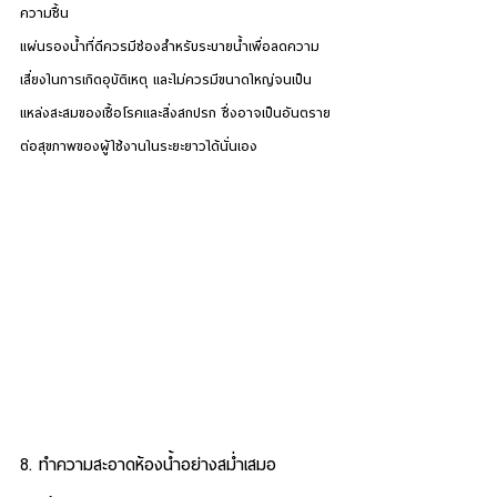
ความชื้น
แผ่นรองน้ำที่ดีควรมีช่องสำหรับระบายน้ำเพื่อลดความ
เสี่ยงในการเกิดอุบัติเหตุ และไม่ควรมีขนาดใหญ่จนเป็น
แหล่งสะสมของเชื้อโรคและสิ่งสกปรก ซึ่งอาจเป็นอันตราย
ต่อสุขภาพของผู้ใช้งานในระยะยาวได้นั่นเอง
8. ทำความสะอาดห้องน้ำอย่างสม่ำเสมอ