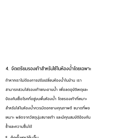
4. จัดเตรียมรองเท้าสำหรับใช้ในห้องน้ำโดยเฉพาะ
ถ้าหากเราไม่ต้องการปรับเปลี่ยนห้องน้ำในบ้าน เรา
สามารถสวมใส่รองเท้าขณะอาบน้ำ เพื่อลดอุบัติเหตุและ 
ป้องกันเชื้อโรคที่อยู่บนพื้นห้องน้ำ โดยรองเท้าที่เหมาะ
สำหรับใส่ในห้องน้ำควรมีดอกยางคุณภาพดี ขนาดที่พอ
เหมาะ ผลิตจากวัสดุนุ่มสบายเท้า และมีคุณสมบัติป้องกัน
ช้ำและความชื้นได้