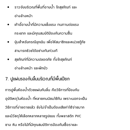
ราวจับบริเวณที่พื้นที่อาบน้ำ โถสุขภัณฑ์ และ
อ่างล้างหน้า
เก้าอี้อาบน้ำที่มีความแข็งแรง ทนทานต่อแรง
กระแทก และมีคุณสมบัติป้องกันความชื้น
ปุ่มสำหรับกรณีฉุกเฉิน เพื่อให้สมาชิกและหน่วยกู้ภัย
สามารถช่วยได้อย่างทันท่วงที
สุขภัณฑ์ที่มีความปลอดภัย ทั้งโถสุขภัณฑ์ 
อ่างล้างหน้า และฝักบัว
7. ปูแผ่นรองกันลื่นบริเวณที่มีพื้นเปียก
การปูพื้นห้องน้ำด้วยแผ่นกันลื่น คือวิธีการที่ป้องกัน
อุบัติเหตุในห้องน้ำ ที่หลายคนนิยมใช้กัน เพราะนอกจะเป็น
วิธีการที่ง่ายดายแล้ว ยังไม่จำเป็นต้องเสียค่าใช้จ่ายมาก 
และมีวัสดุให้เลือกหลากหลายรูปแบบ ทั้งพลาสติก PVC 
ยาง หิน หรือไม้ที่มีคุณสมบัติการป้องกันเชื้อราและ