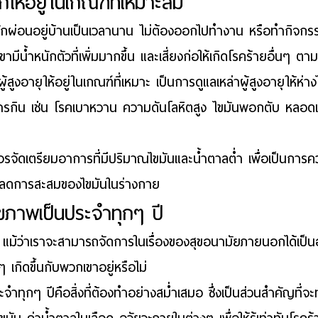
กให้อยู่ในเกณฑ์ที่เหมาะสม
้องพักผ่อนอยู่บ้านเป็นเวลานาน ไม่ต้องออกไปทำงาน หรือทำกิจกร
เขา
มีน้ำหนักตัวที่เพิ่มมากขึ้น
 และเสี่ยงก่อให้เกิดโรคร้ายอื่นๆ ตา
สูงอายุให้อยู่ในเกณฑ์ที่เหมาะ เป็น
การดูแลเหล่าผู้สูงอายุ
ให้ห่า
กับการกิน เช่น โรคเบาหวาน ความดันโลหิตสูง ไขมันพอกตับ หลอดเ
ควรจัดเตรียมอาการที่มีปริมาณไขมันและน้ำตาลต่ำ เพื่อเป็นการค
ม ลดการสะสมของไขมันในร่างกาย
ขภาพเป็นประจำทุกๆ ปี
น แม้ว่าเราจะสามารถจัดการในเรื่องของสุขอนามัยภายนอกได้เป็นอย
ๆ เกิดขึ้นกับพวกเขาอยู่หรือไม่
ะจำทุกๆ ปี
คือสิ่งที่ต้องทำอย่างสม่ำเสมอ ซึ่งเป็นส่วนสำคัญที่จ