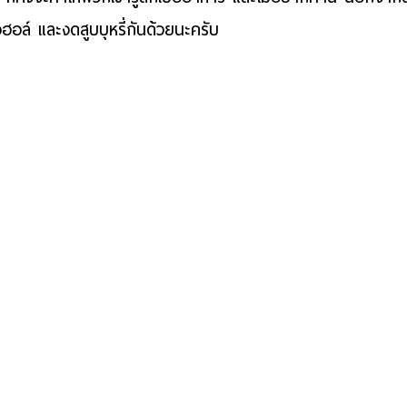
ฮอล์ และงดสูบบุหรี่กันด้วยนะครับ