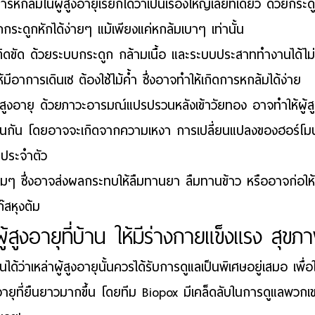
ารหกล้มในผู้สูงอายุเรียกได้ว่าเป็นเรื่องใหญ่เลยทีเดียว ด้วยกระ
ระดูกหักได้ง่ายๆ แม้เพียงแค่หกล้มเบาๆ เท่านั้น
ติดขัด
 ด้วยระบบกระดูก กล้ามเนื้อ และระบบประสาททำงานได้ไม่เต็
มีอาการเดินเซ ต้องใช้ไม้ค้ำ ซึ่งอาจทำให้เกิดการหกล้มได้ง่าย
้สูงอายุ
 ด้วยภาวะอารมณ์แปรปรวนหลังเข้าวัยทอง อาจทำให้ผู้
้เช่นกัน โดยอาจจะเกิดจากความเหงา การเปลี่ยนแปลงของฮอร์
ประจำตัว
ืมๆ
 ซึ่งอาจส่งผลกระทบให้ลืมทานยา ลืมทานข้าว หรืออาจก่อให้เกิ
๊สหุงต้ม
ู้สูงอายุ
ที่บ้าน ให้มีร่างกายแข็งแรง สุขภ
ด้ว่าเหล่าผู้สูงอายุนั้นควรได้รับการดูแลเป็นพิเศษอยู่เสมอ เพื่อใ
ายุที่ยืนยาวมากขึ้น โดยทีม Biopox มีเคล็ดลับในการดูแลพวกเ