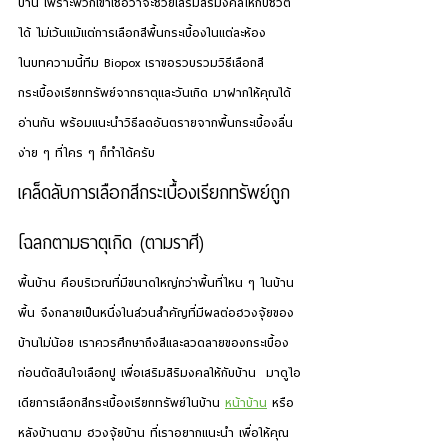
บ้าน เพราะพวกเขาเชื่อว่าจะช่วยเสริมสิริมงคลให้กับชีวิต
ได้ ไม่เว้นแม้แต่การเลือกสีพื้นกระเบื้องในแต่ละห้อง
ในบทความนี้ทีม Biopox เราขอรวบรวมวิธีเลือกสี
กระเบื้องเรียกทรัพย์จากธาตุและวันเกิด มาฝากให้คุณได้
อ่านกัน พร้อมแนะนำวิธีลดอันตรายจากพื้นกระเบื้องลื่น 
ง่าย ๆ ที่ใคร ๆ ก็ทำได้ครับ
เคล็ดลับการเลือกสีกระเบื้องเรียกทรัพย์ถูก
โฉลกตามธาตุเกิด (ตามราศี)
พื้นบ้าน คือบริเวณที่มีขนาดใหญ่กว่าพื้นที่ไหน ๆ ในบ้าน 
พื้น จึงกลายเป็นหนึ่งในส่วนสำคัญที่มีผลต่อฮวงจุ้ยของ
บ้านไม่น้อย เราควรศึกษาถึงสีและลวดลายของกระเบื้อง
ก่อนตัดสินใจเลือกปู เพื่อเสริมสิริมงคลให้กับบ้าน  มาดูไอ
เดียการเลือกสีกระเบื้องเรียกทรัพย์ในบ้าน 
หน้าบ้าน
 หรือ
หลังบ้านตาม ฮวงจุ้ยบ้าน ที่เราอยากแนะนำ เพื่อให้คุณ