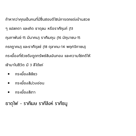
ถ้าหากว่าคุณเป็นคนที่มีชื่นชอบดีไซน์การตกแต่งบ้านสวย 
ๆ แปลกตา และเกิด 
ธาตุลม
 หรือราศีกุมภ์ (13 
กุมภาพันธ์-15 มีนาคม) ราศีเมถุน (16 มิถุนายน-15 
กรกฎาคม) และราศีตุลย์ (18 ตุลาคม-14 พฤศจิกายน)  
กระเบื้องที่ช่วยดึงดูดทรัพย์สินเงินทอง และความโชคดีให้
เข้ามาในชีวิต มี 3 สีได้แก่
กระเบื้องสีเขียว
กระเบื้องสีม่วงอ่อน
กระเบื้องสีเทา
ธาตุไฟ - ราศีเมษ ราศีสิงห์ ราศีธนู